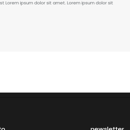
t Lorem ipsum dolor sit amet. Lorem ipsum dolor sit
Início
Sobre
Produtos
Projetos
On
to
newsletter