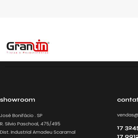
showroom
conta
vendas@g
José Bonifácio . SP
R. Silvio Paschoal, 475/495
17 324
Dist. Industrial Amadeu Scaramal
17 991