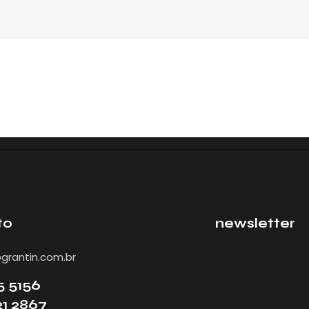
Início
Sobre
Produtos
Projetos
On
to
newsletter
rantin.com.br
5 5156
21 2867