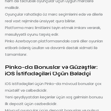
həm də təcrübəli oyunçular üçün uyğun mərclərə
malikdir.
Oyunçular rahatlıqla öz mərc seçimlərini edə və dilerlə
real vaxt rejimində ünsiyyət qura bilirlər.
Platforma mərc limitlərini təyin etmək imkanı verərək,
məsuliyyətli oyunu təşviq edir.
Pinko Azerbaycan platformasındakı canlı diler oyunları
etibarlı ödəniş üsulları və davamlı dəstək xidməti ilə
tamamlanır.
Pinko-da Bonuslar və Güzəştlər:
iOS İstifadəçiləri Üçün Bələdçi
iOS istifadəçiləri üçün Pinko-da mövcud bonuslar çox
müxtəlif və cəlbedicidir.
Yeni qeydiyyatdan keçənlər üçün xoş gəlmisin bonusu
ilk depozit üçün cəzbedicidir.
Mövcud oyunçular üçün depozit bonusları və pulsuz