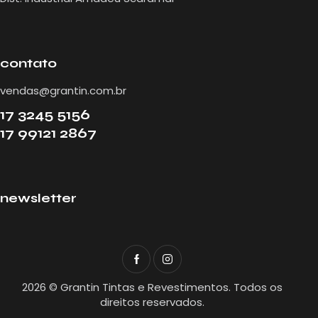
contato
vendas@grantin.com.br
17 3245 5156
17 99121 2867
newsletter
2026 © Grantin Tintas e Revestimentos. Todos os
direitos reservados.