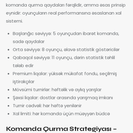
komanda qurma qaydaları fərqlidir, amma əsas prinsip
eynidir: oyunçuların real performansına əsaslanan xal
sistemi.
Başlanğıc səviyyə: 5 oyunçudan ibarət komanda,
sadə qaydalar
Orta səviyyə: 8 oyunçu, əlavə statistik göstəricilər
Qabaqcıl səviyyə: 11 oyunçu, dərin statistik təhlil
tələb edir
Premium liqalar: yüksək mükafat fondu, seçilmiş
iştirakçılar
Mövsümi turnirlər: həftəlik və aylıq yarışlar
Şəxsi liqalar: dostlar arasında yarışmaq imkanı
Turnir cədvəli: hər həftə yenilənir
Xal limiti: hər komanda üçün müəyyən büdcə
Komanda Qurma Strategiyası –