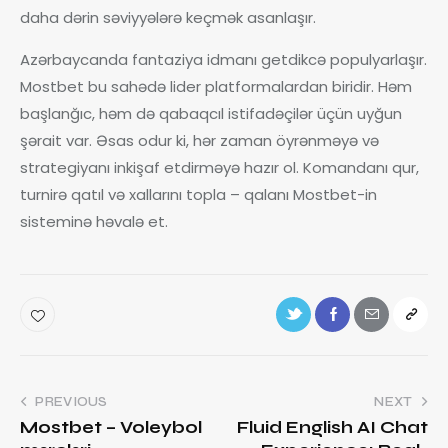
daha dərin səviyyələrə keçmək asanlaşır.
Azərbaycanda fantaziya idmanı getdikcə populyarlaşır.
Mostbet bu sahədə lider platformalardan biridir. Həm
başlanğıc, həm də qabaqcıl istifadəçilər üçün uyğun
şərait var. Əsas odur ki, hər zaman öyrənməyə və
strategiyanı inkişaf etdirməyə hazır ol. Komandanı qur,
turnirə qatıl və xallarını topla – qalanı Mostbet-in
sisteminə həvalə et.
PREVIOUS
NEXT
Mostbet – Voleybol
Fluid English AI Chat