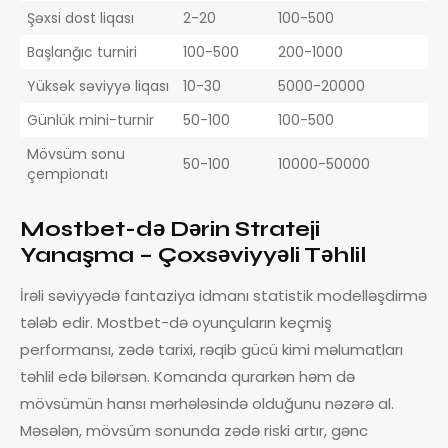
Şəxsi dost liqası
2-20
100-500
Başlanğıc turniri
100-500
200-1000
Yüksək səviyyə liqası
10-30
5000-20000
Günlük mini-turnir
50-100
100-500
Mövsüm sonu
50-100
10000-50000
çempionatı
Mostbet-də Dərin Strateji
Yanaşma – Çoxsəviyyəli Təhlil
İrəli səviyyədə fantaziya idmanı statistik modelləşdirmə
tələb edir. Mostbet-də oyunçuların keçmiş
performansı, zədə tarixi, rəqib gücü kimi məlumatları
təhlil edə bilərsən. Komanda qurarkən həm də
mövsümün hansı mərhələsində olduğunu nəzərə al.
Məsələn, mövsüm sonunda zədə riski artır, gənc