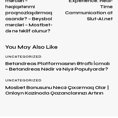
mərcləri –
Experience: Real-
həqiqətənmi
Time
proqnozlaşdırmaq
Communication at
asandır? – Beysbol
Slut-AI.net
mərcləri – Mostbet-
də nə təklif olunur?
You May Also Like
UNCATEGORIZED
Betandreas Platformasının Ətraflı İcmalı
– Betandreas Nədir və Niyə Populyardır?
UNCATEGORIZED
Mosbet Bonusunu Necə Çıxarmaq Olar |
Onlayn Kazinoda Qazanclarınızı Artırın