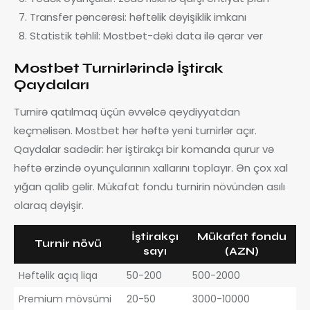
Transfer pəncərəsi: həftəlik dəyişiklik imkanı
Statistik təhlil: Mostbet-dəki data ilə qərar ver
Mostbet Turnirlərində İştirak
Qaydaları
Turnirə qatılmaq üçün əvvəlcə qeydiyyatdan
keçməlisən. Mostbet hər həftə yeni turnirlər açır.
Qaydalar sadədir: hər iştirakçı bir komanda qurur və
həftə ərzində oyunçularının xallarını toplayır. Ən çox xal
yığan qalib gəlir. Mükafat fondu turnirin növündən asılı
olaraq dəyişir.
İştirakçı
Mükafat fondu
Turnir növü
sayı
(AZN)
Həftəlik açıq liqa
50-200
500-2000
Premium mövsümi
20-50
3000-10000