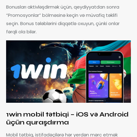
Bonusları aktivləşdirmək üçün, qeydiyyatdan sonra
“Promosyonlar” bölməsinə keçin və müvafiq təklifi
seçin. Bonus tələblərini diqqətlə oxuyun, çünki onlar
fərqli ola bilər.
1win mobil tətbiqi – iOS və Android
üçün quraşdırma
Mobil tətbiq, istifadəçilərə hər yerdən mərc etmək