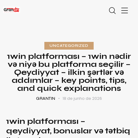
UNCATEGORIZED
1win platforması – 1win nədir
və niyə bu platforma seçilir –
Qeydiyyat – ilkin şərtlər və
addımlar – key points, tips,
and quick explanations
18 de junho de 2026
GRANTIN
1win platforması –
qeydiyyat, bonuslar və tətbiq